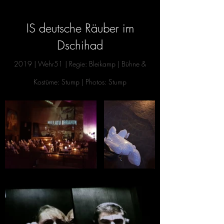
IS deutsche Räuber im
Dschihad
20
19 | Wehr51 | Regie: Bleikamp | Bühne &
Kostüme: Stump | Photos: Stump