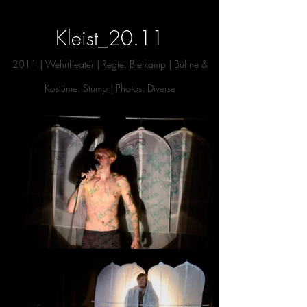
Kleist_20.11
2011
| Wehrtheater | Regie: Bleikamp | Bühne &
K
ostüme: Stump | Photos:
Diverse