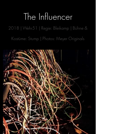
The Influencer
2018 | Wehr51
| Reg
ie: Bleikamp | Bühn
e &
Kostüme: Stump | Photos:
Meyer Originals