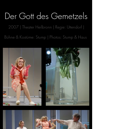
Der Gott des Gemetzels
2007
| Theater Heilbronn
| Reg
ie: Uttendorf |
Bühne
& Kostüme: Stump | Photos: Stu
mp & Haus