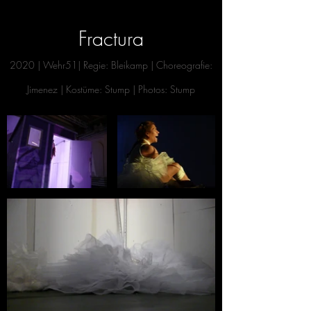
Fractura
2020
| Wehr51
| Reg
ie: Bleikamp |
Choreografie:
Jimenez |
Kostüme: Stump
| Photos: Stump